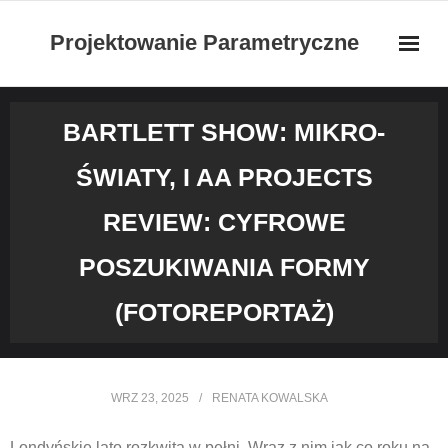
Skip
Projektowanie Parametryczne
to
content
BARTLETT SHOW: MIKRO-
ŚWIATY, I AA PROJECTS
REVIEW: CYFROWE
POSZUKIWANIA FORMY
(FOTOREPORTAŻ)
WRZ 23, 2025
RENATA KOWALSKA
Londyńskie lato rozkwita w pełni. Wraz z nim jak co roku na