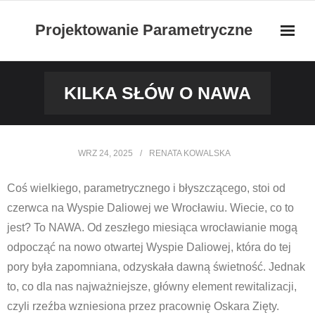
Skip
Projektowanie Parametryczne
to
content
KILKA SŁÓW O NAWA
WRZ 24, 2025
RENATA KOWALSKA
Coś wielkiego, parametrycznego i błyszczącego, stoi od
czerwca na Wyspie Daliowej we Wrocławiu. Wiecie, co to
jest? To NAWA. Od zeszłego miesiąca wrocławianie mogą
odpocząć na nowo otwartej Wyspie Daliowej, która do tej
pory była zapomniana, odzyskała dawną świetność. Jednak
to, co dla nas najważniejsze, główny element rewitalizacji,
czyli rzeźba wzniesiona przez pracownię Oskara Zięty.