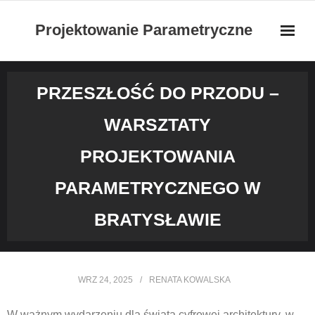
Skip
Projektowanie Parametryczne
to
content
PRZESZŁOŚĆ DO PRZODU –
WARSZTATY
PROJEKTOWANIA
PARAMETRYCZNEGO W
BRATYSŁAWIE
WRZ 24, 2025
RENATA KOWALSKA
W ważnym wydarzeniu dla świata cyfrowej architektury, w