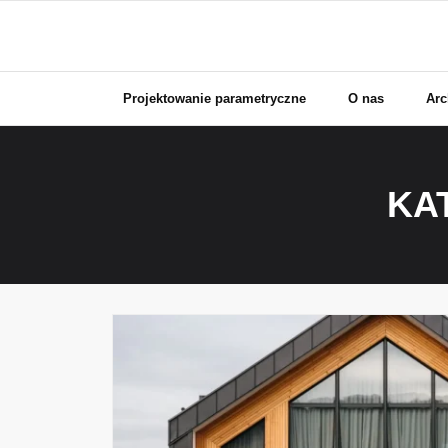
Skip
to
content
Projektowanie parametryczne
O nas
Arc
KA