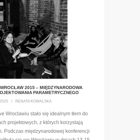
– WROCŁAW 2015 – MIĘDZYNARODOWA
ROJEKTOWANIA PARAMETRYCZNEGO
2025
RENATA KOWALSKA
e Wrocławiu stało się idealnym tłem do
ach projektowych, z których korzystają
ci. Podczas międzynarodowej konferencji
 odbyła się we Wrocławiu w dniach 13-15