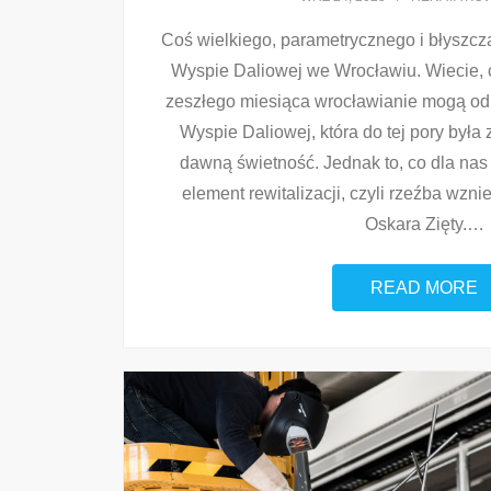
Coś wielkiego, parametrycznego i błyszcz
Wyspie Daliowej we Wrocławiu. Wiecie, 
zeszłego miesiąca wrocławianie mogą od
Wyspie Daliowej, która do tej pory był
dawną świetność. Jednak to, co dla nas
element rewitalizacji, czyli rzeźba wzn
Oskara Zięty.
…
READ MORE