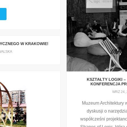
YCZNEGO W KRAKOWIE!
WALSKA
KSZTAŁTY LOGIKI 
KONFERENCJA P
WRZ 24, 
Muzeum Architektury w
dyskusji o narzędzi
współcześni projektan
Shapes of Logic, która