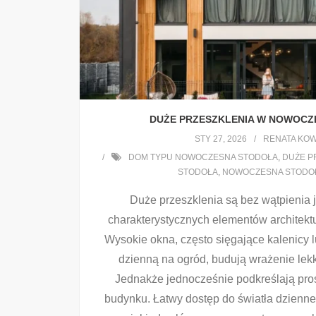
DUŻE PRZESZKLENIA W NOWOCZ
STY 27, 2026
RENATA KO
DOM TYPU NOWOCZESNA STODOŁA
,
DUŻE P
STODOŁA
,
NOWOCZESNA STODO
Duże przeszklenia są bez wątpienia 
charakterystycznych elementów architekt
Wysokie okna, często sięgające kalenicy lu
dzienną na ogród, budują wrażenie lek
Jednakże jednocześnie podkreślają pros
budynku. Łatwy dostęp do światła dzienne