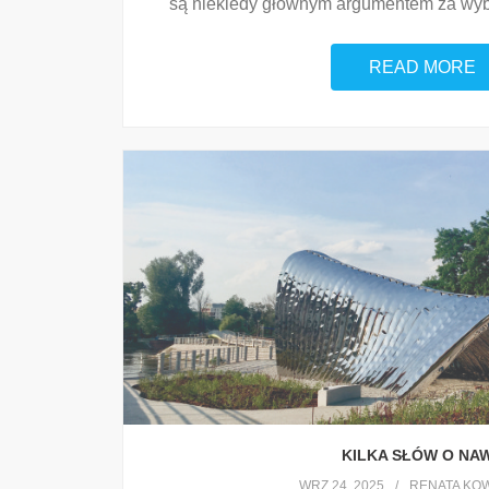
są niekiedy głównym argumentem za wyb
READ MORE
KILKA SŁÓW O NA
WRZ 24, 2025
RENATA KO