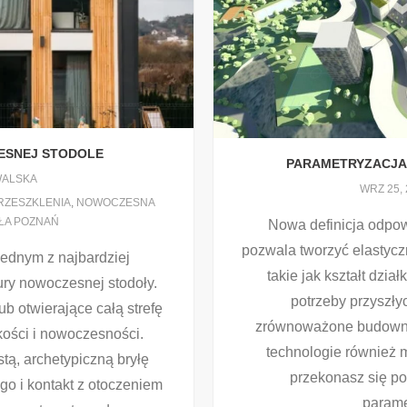
ESNEJ STODOLE
PARAMETRYZACJA
WALSKA
WRZ 25, 
RZESZKLENIA
,
NOWOCZESNA
ŁA POZNAŃ
Nowa definicja odpow
pozwala tworzyć elastycz
jednym z najbardziej
takie jak kształt dzia
ury nowoczesnej stodoły.
potrzeby przyszły
b otwierające całą strefę
zrównoważone budowni
kości i nowoczesności.
technologie również 
tą, archetypiczną bryłę
przekonasz się po
go i kontakt z otoczeniem
parame