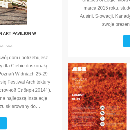
marca 2015 roku, stud
Austrii, Słowacji, Kanady
swoje prezen
 ART PAVILION W
WALSKA
wój dom i potrzebujesz
my dla Ciebie doskonałą
e Poznań W dniach 25-29
ię Festiwal Architektury
сточной Сибири 2014″ ).
 na najlepszą instalację
rzu skierowany do
…