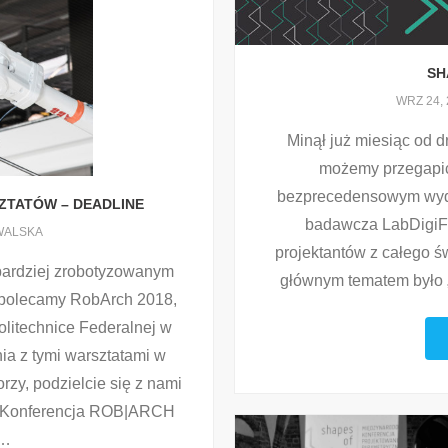
SH
WRZ 24, 
Minął już miesiąc od d
możemy przegapić 
bezprecedensowym wydar
ZTATÓW – DEADLINE
badawcza LabDigiFa
WALSKA
projektantów z całego św
jbardziej zrobotyzowanym
głównym tematem było „
, polecamy RobArch 2018,
olitechnice Federalnej w
ia z tymi warsztatami w
orzy, podzielcie się z nami
 Konferencja ROB|ARCH
…