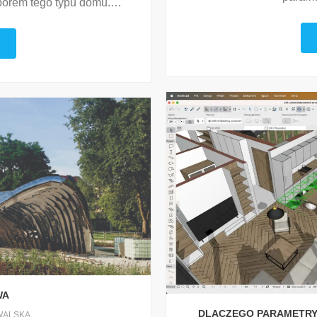
orem tego typu domu.
…
WA
DLACZEGO PARAMETRY
WALSKA