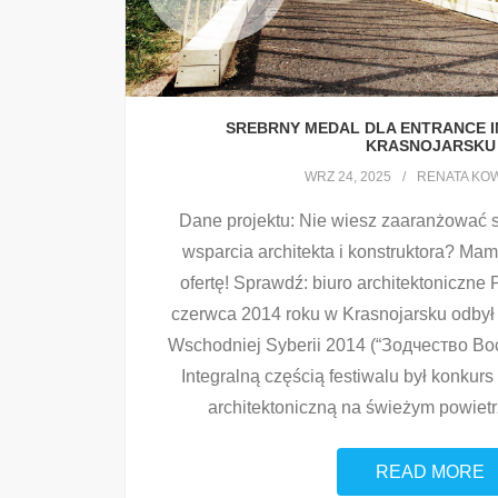
SREBRNY MEDAL DLA ENTRANCE IN
KRASNOJARSKU
WRZ 24, 2025
RENATA KO
Dane projektu: Nie wiesz zaaranżować s
wsparcia architekta i konstruktora? Ma
ofertę! Sprawdź: biuro architektoniczn
czerwca 2014 roku w Krasnojarsku odbył s
Wschodniej Syberii 2014 (“Зодчество Во
Integralną częścią festiwalu był konkurs
architektoniczną na świeżym powiet
READ MORE