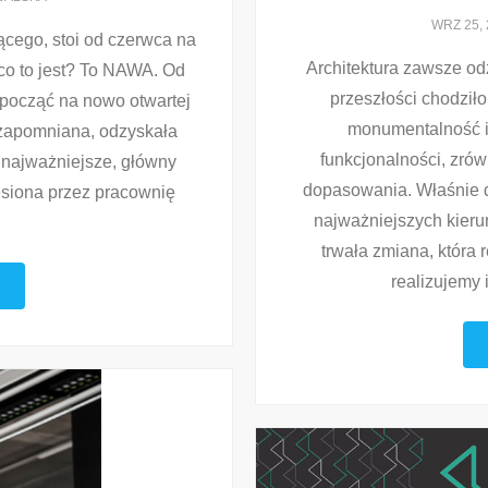
WRZ 25, 
ącego, stoi od czerwca na
Architektura zawsze od
co to jest? To NAWA. Od
przeszłości chodziło
począć na nowo otwartej
monumentalność i 
a zapomniana, odzyskała
funkcjonalności, zró
 najważniejsze, główny
dopasowania. Właśnie d
iesiona przez pracownię
najważniejszych kieru
trwała zmiana, która r
realizujemy