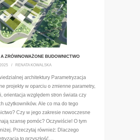
 A ZRÓWNOWAŻONE BUDOWNICTWO
2025
RENATA KOWALSKA
iedzialnej architektury Parametryzacja
ne projekty w oparciu o zmienne parametry,
łki, orientacja względem stron świata czy
ch użytkowników. Ale co ma do tego
ctwo? Czy w jego zakresie nowoczesne
mają szansę pomóc? Oczywiście! O tym
niżej. Przeczytaj również: Dlaczego
tryzacja to przyszłość
…