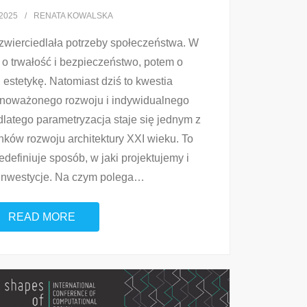
2025
RENATA KOWALSKA
zwierciedlała potrzeby społeczeństwa. W
 o trwałość i bezpieczeństwo, potem o
estetykę. Natomiast dziś to kwestia
wnoważonego rozwoju i indywidualnego
latego parametryzacja staje się jednym z
nków rozwoju architektury XXI wieku. To
edefiniuje sposób, w jaki projektujemy i
 inwestycje. Na czym polega
…
READ MORE